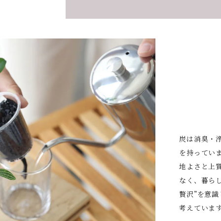
炭は消臭・
を持ってい
地よさと上
なく、暮ら
贅沢”を意
考えていま