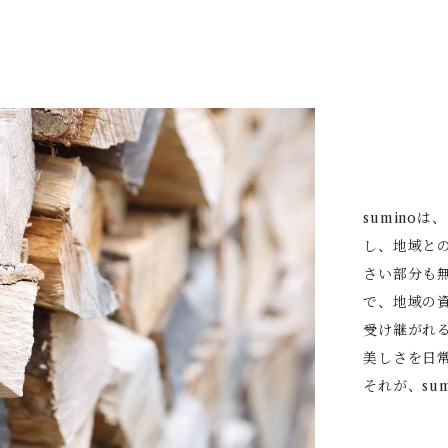
sumino
し、地域と
さい部分も
で、地域の
受け継がれ
美しさを日
それが、su