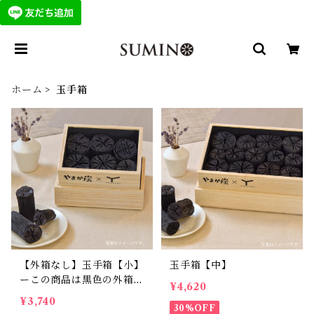
ホーム
玉手箱
【外箱なし】玉手箱【小】
玉手箱【中】
ーこの商品は黒色の外箱が
¥4,620
付きませんー
¥3,740
30%OFF