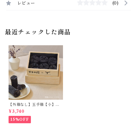
レビュー
(0)
最近チェックした商品
【外箱なし】玉手箱【小】ー
この商品は黒色の外箱が付き
¥3,740
ませんー
15%OFF