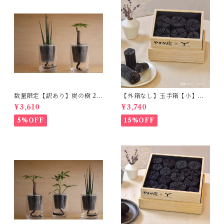
数量限定【訳あり】炭の樹 2個
【外箱なし】玉手箱【小】ー
セット｜品種おまかせ
この商品は黒色の外箱が付き
¥3,610
¥3,740
ませんー
5%OFF
15%OFF