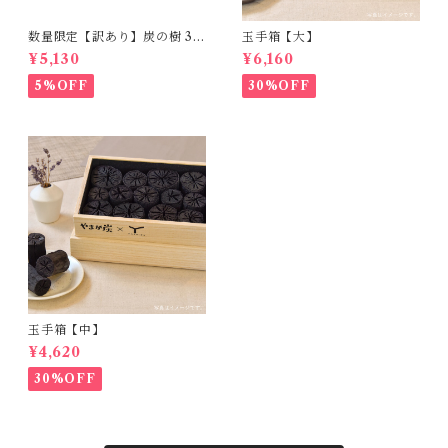
数量限定【訳あり】炭の樹 3個
玉手箱【大】
セット｜パキラ・シェフレ
¥5,130
¥6,160
ラ・サンスベリアミカド
5%OFF
30%OFF
玉手箱【中】
¥4,620
30%OFF