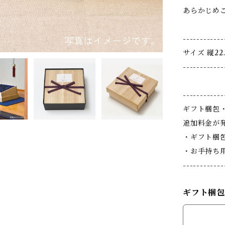
あらかじめ
------------
サイズ 縦22
------------
------------
ギフト梱包
追加料金が
・ギフト梱包
・お手持ち用
------------
ギフト梱