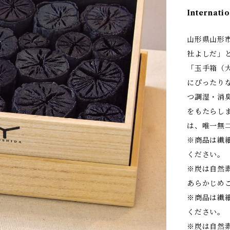
Internatio
山形県山形
社よしだ」
「玉手箱（
にぴったり
つ調湿・消
をもたらし
は、唯一無
※商品は繊
ください。
※炭は自然
あらかじめ
※商品は繊
ください。
※炭は自然