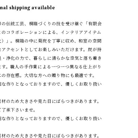
nal shipping available
市の伝統工芸、桐箱づくりの技を受け継ぐ「有限会
とのコラボレーションによる、インテリアアイテム
大）」。桐箱の中に菊炭を丁寧に収め、和室の空間
なアクセントとしてお楽しみいただけます。炭が持
臭・浄化の力で、暮らしに清らかな空気と落ち着き
ます。職人の手作業による一つ一つ異なる仕上がり
二の存在感。大切な方への贈り物にも最適です。
細な作りとなっておりますので、優しくお取り扱い
素材のため大きさや見た目にばらつきがあります。
ご了承下さいませ。
細な作りとなっておりますので、優しくお取り扱い
素材のため大きさや見た目にばらつきがあります。