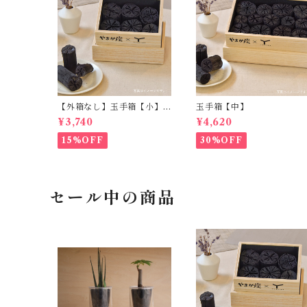
【外箱なし】玉手箱【小】
玉手箱【中】
ーこの商品は黒色の外箱が
¥3,740
¥4,620
付きませんー
15%OFF
30%OFF
セール中の商品