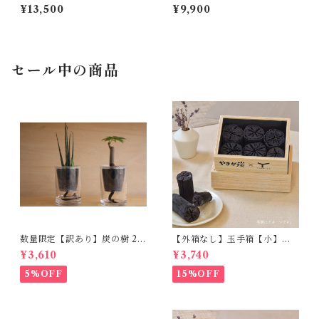
【炭の樹 2鉢・花瓶 1個】
【炭の樹 1鉢・花瓶 2個】
¥13,500
¥9,900
セール中の商品
数量限定【訳あり】炭の樹 2個
【外箱なし】玉手箱【小】ー
セット｜品種おまかせ
この商品は黒色の外箱が付き
¥3,610
¥3,740
ませんー
5%OFF
15%OFF