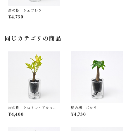
炭の樹 シェフレラ
¥4,730
同じカテゴリの商品
炭の樹 クロトン・アキュビ
炭の樹 パキラ
フォリア
¥4,400
¥4,730