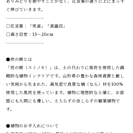
ありみどりを絶やすことがなく、花言葉の通りに上にまっす
ぐ伸びていきます。
-------------------
〇花言葉：「実直」「真面目」
〇高さ目安：15～20cm
-------------------
●炭の樹とは
「炭の樹（スミノキ）」は、土の代わりに黒炭を使用した画
期的な植物インテリアです。山形県の豊かな森林資源と厳し
い気候から生まれた、高気密で良質な楢（なら）材を100%
使用した黒炭を使っています。植物に理想的な土壌と、お部
屋にも人間にも優しい、土入らずの虫しらずの観葉植物で
す。
●植物のお手入れについて