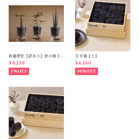
数量限定【訳あり】炭の樹 3個
玉手箱【大】
セット｜パキラ・シェフレ
¥5,130
¥6,160
ラ・サンスベリアミカド
5%OFF
30%OFF