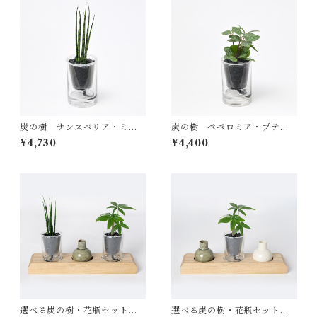
炭の樹 サンスベリア・ミカ
炭の樹 ペペロミア・プテオ
ド
ラータ
¥4,730
¥4,400
選べる炭の樹・花瓶セット
選べる炭の樹・花瓶セット