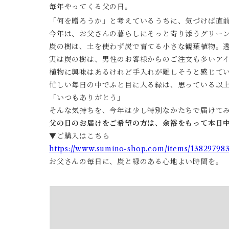
毎年やってくる父の日。
「何を贈ろうか」と考えているうちに、気づけば直
今年は、お父さんの暮らしにそっと寄り添うグリー
炭の樹は、土を使わず炭で育てる小さな観葉植物。
実は炭の樹は、男性のお客様からのご注文も多いア
植物に興味はあるけれど手入れが難しそうと感じて
忙しい毎日の中でふと目に入る緑は、思っている以
「いつもありがとう」
そんな気持ちを、今年は少し特別なかたちで届けて
父の日のお届けをご希望の方は、余裕をもって本日
▼ご購入はこちら
https://www.sumino-shop.com/items/13829798
お父さんの毎日に、炭と緑のある心地よい時間を。